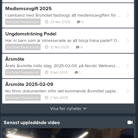
Medlemsavgift 2025
I samband med årsmötet fastslogs att medlemsavgiften för 2025 skulle förbli oförändrad. Detta innebär att juniorer upp till 18 år betalar 100 kr och seniorer 18 och uppåt betalar 200 kr. Administrationsavgiften som laget.se tar ut tillkommer, några kronor. Medlemsavgiften gäller för ett kalenderår dvs 2025-01-01 till 2025-12-31 oavsett när man blir medlem. Årets medlemsavgifter kommer faktureras ut i slutet av vecka 9. Om ni inte fått fakturan i början av v10 så kontrollera ev skräppost och hör sen av er till klubben.
Karlstad Padelklubb
23 feb 2025
0
Ungdomsträning Padel
Har ni barn som är intresserade av att börja träna padel? Onsdagen den 19/2 är det tänkt att vi ska börja med träning för barn/ungdomar i ålder 10-12 samt 13-15 år. Anmälan görs till karlstadpadelklubb@gmail.com Se mer information på vår anslagstavla som sitter på Nordic Wellness Strand
Karlstad Padelklubb
12 feb 2025
0
Årsmöte
Årets årsmöte hölls idag, 2025-02-09, på Nordic Wellness. Vi tackar Henric Nillson och Christoffer Wikner, som av olika anledningar valt att lämna sryrelsen, för deras arbete i styrelsen under 2024. Deras ersättare och nya i styrelsen blir Emanuel Olsson som ersätter Henric som kassör samt Albin Belmén som ersätter Christoffer som ledamot. Årsmötes protokollet finner ni under dokument här på hemsidan. /Karlstad Padelklubb Styrelse genom Marcus Andersson
Karlstad Padelklubb
9 feb 2025
1
Årsmöte 2025-02-09
Nu finns dokumenten inför det kommande årsmötet uppladdade på hemsidan. De ligger under Dokument, Årsmöte 2025-02-09.
Karlstad Padelklubb
2 feb 2025
Visa fler nyheter
Senast uppladdade video