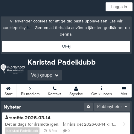
Logga in
Vi använder cookies för att ge dig bästa upplevelsen. Läs vår
cookiepolicy
här
. Genom att fortsätta använda tjänsten godkänner du
denna.
Okej
Karlstad Padelklubb
Välj grupp
Start
Bli medlem
Kontakt
Styrelse
Om klubben
Mer
Nyheter
Klubbnyheter
Årsmöte 2026-03-14
Det är dags för årsmöte igen. I år hålls det 2026-03-14 kl. 10:00 på Nordic Wellness Strand Ev motioner måste vara inskickade senast 2026-02-14. Maila det till karlstadpadelklubb@gmail.com Dagordning mm publiceras på hemsidan senast 3 veckor innan årsmötet. Är du intrresserad av att hjälpa till inom klubben eller kanske rent av att vara med i styrelsen så maila senast 2026-02-15
Karlstad Padelklubb
8 feb
0