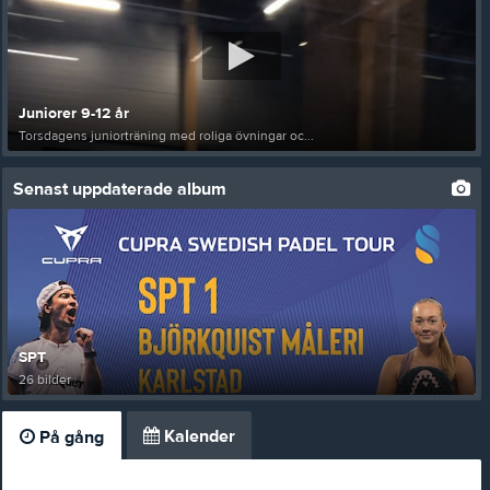
Juniorer 9-12 år
Torsdagens juniorträning med roliga övningar oc...
Senast uppdaterade album
SPT
26 bilder
Kalender
På gång